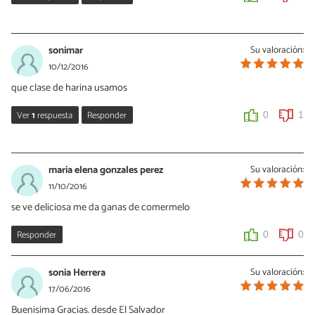
Vanessa Romero
12/12/2016
sonimar
Su valoración:
Hola Sonimar, claro que sí!
10/12/2016
que clase de harina usamos
0
0
Ver
1
respuesta
Responder
0
1
Vanessa Romero
12/12/2016
maria elena gonzales perez
Su valoración:
Harina de trigo común
11/10/2016
se ve deliciosa me da ganas de comermelo
0
0
Responder
0
0
sonia Herrera
Su valoración:
17/06/2016
Buenisima Gracias. desde El Salvador