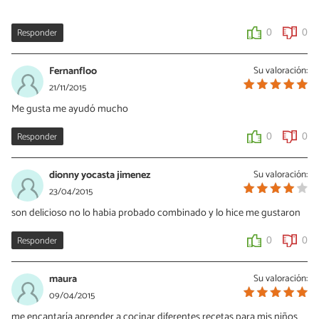
Responder
0
0
Fernanfloo
Su valoración:
21/11/2015
Me gusta me ayudó mucho
Responder
0
0
dionny yocasta jimenez
Su valoración:
23/04/2015
son delicioso no lo habia probado combinado y lo hice me gustaron
Responder
0
0
maura
Su valoración:
09/04/2015
me encantaría aprender a cocinar diferentes recetas para mis niños