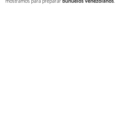
mostramos para preparar
buñuelos venezolanos
.