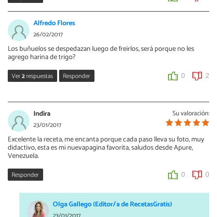
Alfredo Flores
26/02/2017
Los buñuelos se despedazan luego de freirlos, será porque no les
agrego harina de trigo?
Ver
2
respuestas
Responder
0
2
Vanessa Romero
27/02/2017
Indira
Su valoración:
Hola Alfredo, en la lista de ingredientes se incluye harina de trigo.
23/01/2017
Si no sigues los pasos correctamente no te garantizamos que la
Excelente la receta, me encanta porque cada paso lleva su foto, muy
receta quede bien, ¡saludos!
didactivo, esta es mi nuevapagina favorita, saludos desde Apure,
Venezuela.
0
0
Responder
0
0
Harold Medina
29/04/2018
Olga Gallego (Editor/a de RecetasGratis)
Claro hijo, es por eso que se te desbaratan, pues la harina de trigo
23/01/2017