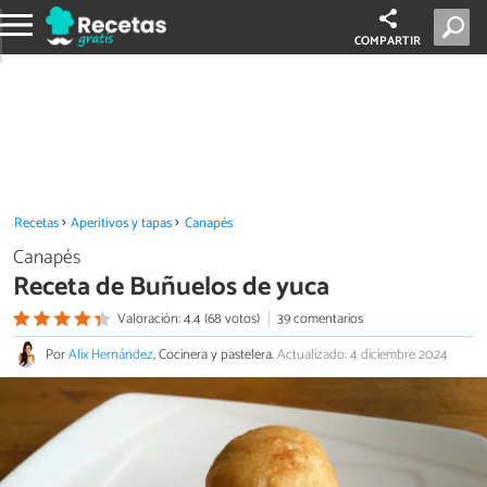
COMPARTIR
Recetas
Aperitivos y tapas
Canapés
Canapés
Receta de Buñuelos de yuca
Valoración: 4.4 (68 votos)
39 comentarios
Por
Alix Hernández
, Cocinera y pastelera.
Actualizado: 4 diciembre 2024