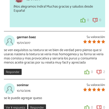
es uno de los ingrediente esencial para la consistencia.
¡Nos alegramos Indira! Muchas gracias y saludos desde
España!
0
0
0
0
german baez
Su valoración:
15/01/2017
se ven exquisitos su textura se ve bien de verdad pero pienso que si
usaras naizena la textura se veria mas homogenea y su forna se veria
mas consisa y mas provocativa y serraria los purus y consumiria
menos aceite gracias por su reseta muy facil y apreciada
Responder
0
2
sonimar
Su valoración:
10/12/2016
se le puede agregar queso
Ver
1
respuesta
Responder
0
0