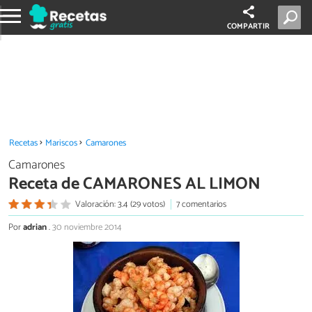
COMPARTIR
Recetas
Mariscos
Camarones
Camarones
Receta de CAMARONES AL LIMON
Valoración: 3.4 (29 votos)
7 comentarios
Por
adrian
.
30 noviembre 2014