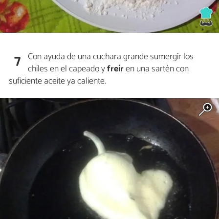
Con ayuda de una cuchara grande sumergir los
7
chiles en el capeado y
freír
en una sartén con
suficiente aceite ya caliente.