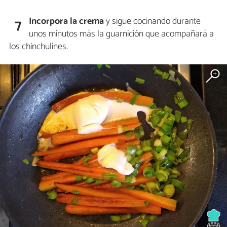
Incorpora la crema
y sigue cocinando durante
7
unos minutos más la guarnición que acompañará a
los chinchulines.