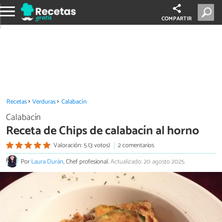
COMPARTIR
Recetas
Verduras
Calabacín
Calabacín
Receta de Chips de calabacín al horno
Valoración: 5 (3 votos)
2 comentarios
Por
Laura Durán
, Chef profesional.
Actualizado: 20 agosto 2025