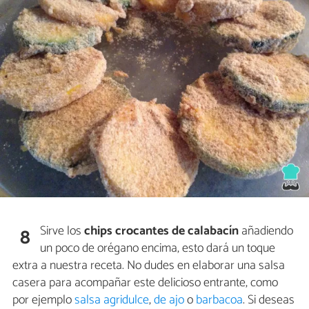
Sirve los
chips crocantes de calabacín
añadiendo
8
un poco de orégano encima, esto dará un toque
extra a nuestra receta. No dudes en elaborar una salsa
casera para acompañar este delicioso entrante, como
por ejemplo
salsa agridulce
,
de ajo
o
barbacoa
. Si deseas