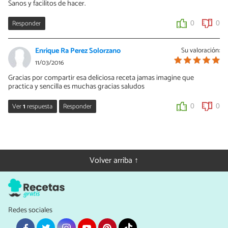
Sanos y facilitos de hacer.
Responder
0
0
Enrique Ra Perez Solorzano
Su valoración:
11/03/2016
Gracias por compartir esa deliciosa receta jamas imagine que
practica y sencilla es muchas gracias saludos
Ver
1
respuesta
Responder
0
0
Laura Durán
14/03/2016
Espero que disfrutes de esta y más recetas, un saludo.
Volver arriba ↑
0
0
Redes sociales