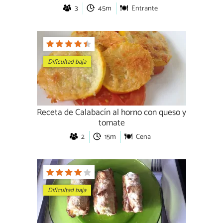
3
45m
Entrante
Dificultad baja
Receta de Calabacín al horno con queso y
tomate
2
15m
Cena
Dificultad baja