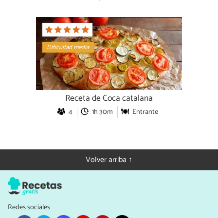
Dificultad media
Receta de Coca catalana
4
1h 30m
Entrante
Volver arriba ↑
Redes sociales