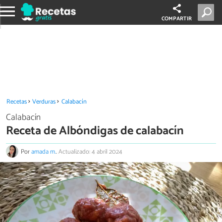
COMPARTIR
Recetas
Verduras
Calabacín
Calabacín
Receta de Albóndigas de calabacín
Por
amada m.
.
Actualizado: 4 abril 2024