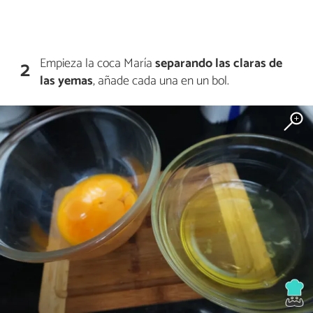
Empieza la coca María
separando las claras de
2
las yemas
, añade cada una en un bol.