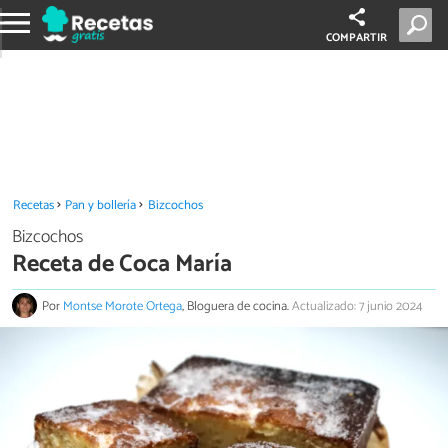
COMPARTIR
Recetas
Pan y bollería
Bizcochos
Bizcochos
Receta de Coca María
Por
Montse Morote Ortega
, Bloguera de cocina.
Actualizado: 7 junio 2024