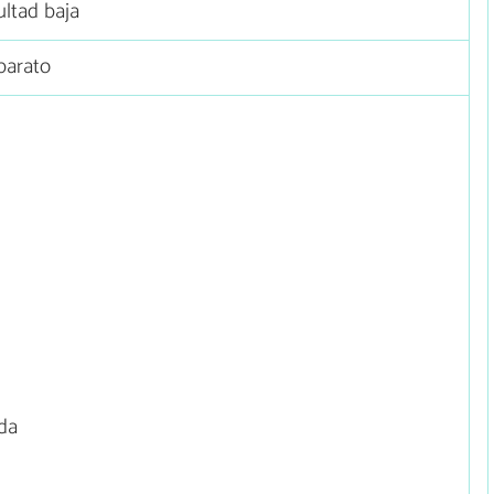
ultad baja
barato
ida