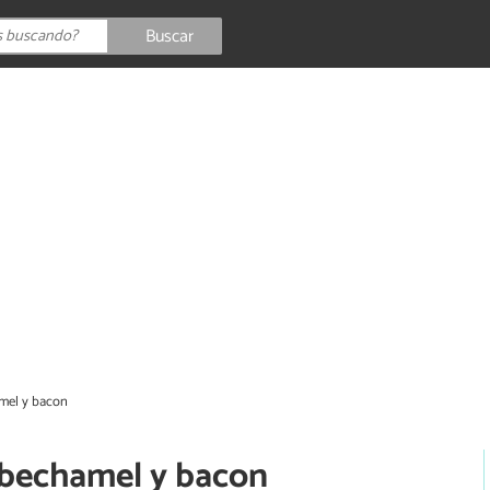
Buscar
amel y bacon
n bechamel y bacon