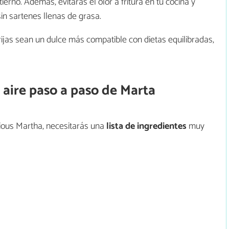
 tierno. Además, evitarás el olor a fritura en tu cocina y
in sartenes llenas de grasa.
ijas sean un dulce más compatible con dietas equilibradas,
e aire paso a paso de Marta
icious Martha, necesitarás una
lista de ingredientes
muy