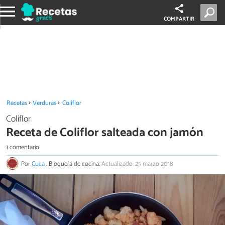
COMPARTIR
Recetas
Verduras
Coliflor
Coliflor
Receta de Coliflor salteada con jamón
1 comentario
Por
Cuca
, Bloguera de cocina.
Actualizado: 25 marzo 2018