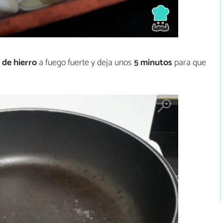
 de hierro
a fuego fuerte y deja unos
5 minutos
para que