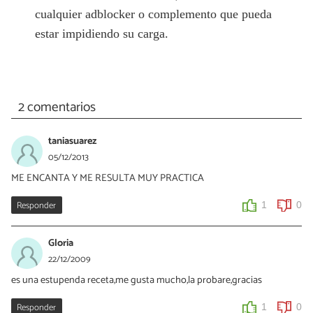
cualquier adblocker o complemento que pueda
estar impidiendo su carga.
2 comentarios
taniasuarez
05/12/2013
ME ENCANTA Y ME RESULTA MUY PRACTICA
Responder
1
0
Gloria
22/12/2009
es una estupenda receta,me gusta mucho,la probare,gracias
Responder
1
0