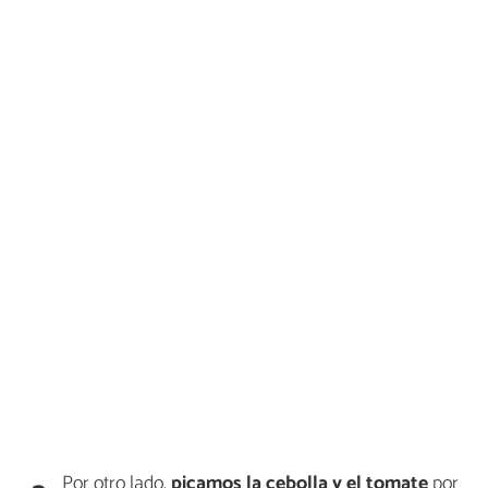
Por otro lado,
picamos la cebolla y el tomate
por