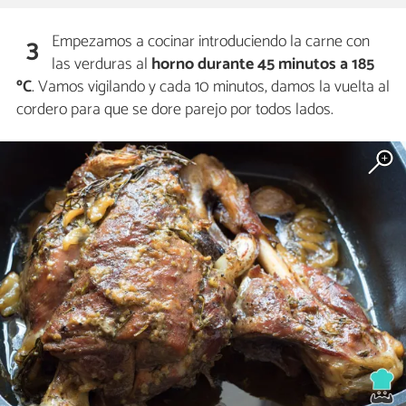
Empezamos a cocinar introduciendo la carne con
3
las verduras al
horno durante 45 minutos a 185
ºC
. Vamos vigilando y cada 10 minutos, damos la vuelta al
cordero para que se dore parejo por todos lados.