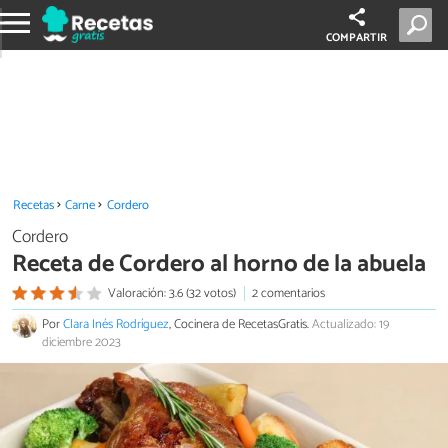
COMPARTIR
Recetas
Carne
Cordero
Cordero
Receta de Cordero al horno de la abuela
Valoración: 3.6 (32 votos)
2 comentarios
Por
Clara Inés Rodríguez
, Cocinera de RecetasGratis.
Actualizado: 19
diciembre 2023