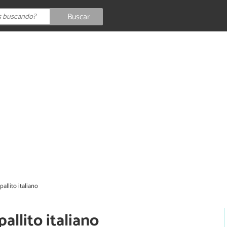
Buscar
allito italiano
allito italiano