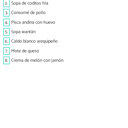
2.
Sopa de coditos fría
3.
Consomé de pollo
4.
Pisca andina con huevo
5.
Sopa wantán
6.
Caldo blanco arequipeño
7.
Mote de queso
8.
Crema de melón con jamón