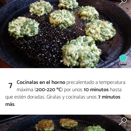
Cocínalas en el horno
precalentado a temperatura
7
máxima (
200-220 ºC
) por unos
10 minutos
hasta
que estén doradas. Gíralas y cocínalas unos
7 minutos
más
.