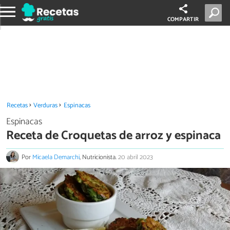
COMPARTIR
Recetas
Verduras
Espinacas
Espinacas
Receta de Croquetas de arroz y espinaca
Por
Micaela Demarchi
, Nutricionista.
20 abril 2023