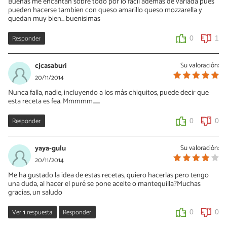
Buenas me encantan sobre todo por lo facil ademas de variada pues
pueden hacerse tambien con queso amarillo queso mozzarella y
quedan muy bien... buenisimas
Responder
0
1
cjcasaburi
Su valoración:
20/11/2014
Nunca falla, nadie, incluyendo a los más chiquitos, puede decir que
esta receta es fea. Mmmmm.......
Responder
0
0
yaya-gulu
Su valoración:
20/11/2014
Me ha gustado la idea de estas recetas, quiero hacerlas pero tengo
una duda, al hacer el puré se pone aceite o mantequilla?Muchas
gracias, un saludo
Ver
1
respuesta
Responder
0
0