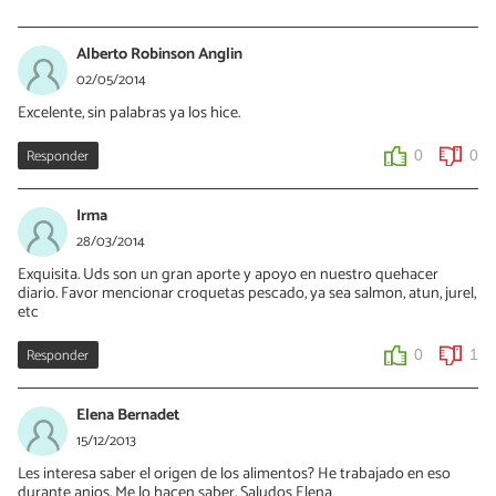
Ana
10/01/2020
Alberto Robinson Anglin
Manteca, leche y sal
02/05/2014
Excelente, sin palabras ya los hice.
0
0
Responder
0
0
Irma
28/03/2014
Exquisita. Uds son un gran aporte y apoyo en nuestro quehacer
diario. Favor mencionar croquetas pescado, ya sea salmon, atun, jurel,
etc
Responder
0
1
Elena Bernadet
15/12/2013
Les interesa saber el origen de los alimentos? He trabajado en eso
durante anios. Me lo hacen saber. Saludos Elena