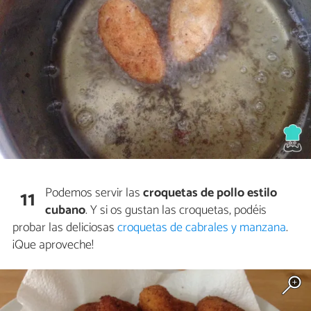
Podemos servir las
croquetas de pollo estilo
11
cubano
. Y si os gustan las croquetas, podéis
probar las deliciosas
croquetas de cabrales y manzana
.
¡Que aproveche!