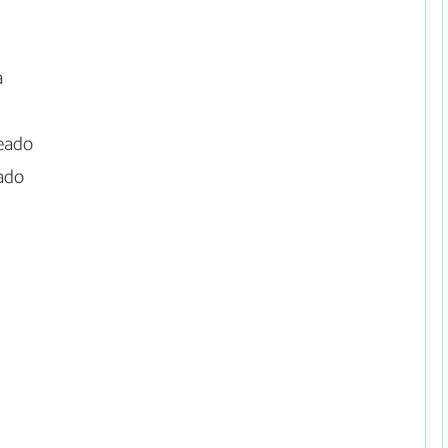
a
eado
ado