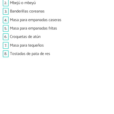
2.
Mbejú o mbeyú
3.
Banderillas coreanas
4.
Masa para empanadas caseras
5.
Masa para empanadas fritas
6.
Croquetas de atún
7.
Masa para tequeños
8.
Tostadas de pata de res