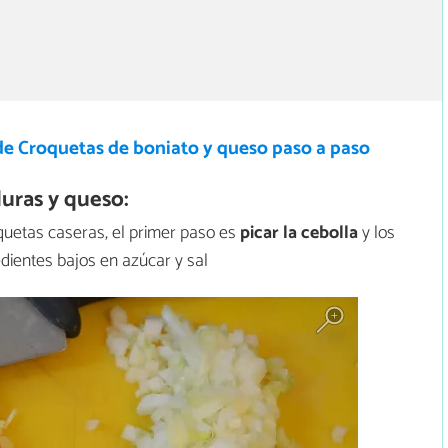
de Croquetas de boniato y queso paso a paso
uras y queso:
uetas caseras, el primer paso es
picar la cebolla
y los
edientes bajos en azúcar y sal