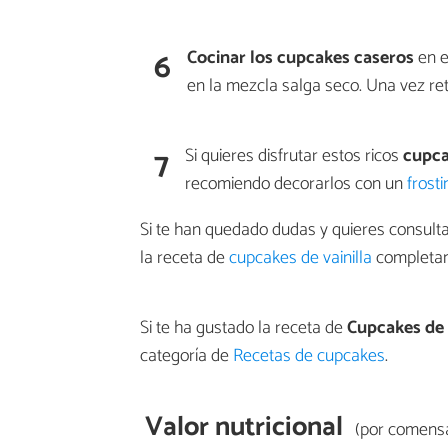
6
Cocinar los cupcakes caseros
en e
en la mezcla salga seco. Una vez ret
7
Si quieres disfrutar estos ricos
cupcak
recomiendo decorarlos con un
frosti
Si te han quedado dudas y quieres consult
la receta de
cupcakes de vainilla
completam
Si te ha gustado la receta de
Cupcakes de v
categoría de
Recetas de cupcakes
.
Valor nutricional
(por comensa