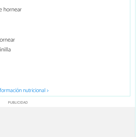
e hornear
ornear
nilla
formación nutricional >