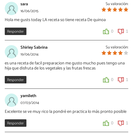
sara
Su valoración:
16/06/2015
Hola me gusts today LA receta so tiene receta De quinoa
Responder
0
1
Shirley Sabrina
Su valoración:
19/06/2014
es una receta de facil preparacion me gusto mucho pues tengo una
hija que disfruta de los vegetales y las frutas frescas
Responder
0
1
yamileth
07/03/2014
Excelente se ve muy rico la pondré en practica lo más pronto posible
Responder
0
1