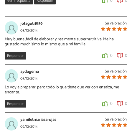
Ver
1
respuesta
Responder
0
0
Laura Durán
05/12/2014
jotaguti1959
Su valoración:
Que bien espero disfrutes de esta y más recetas de la página.
03/12/2014
Muy buena ,fácil de elaborar y realmente supernutritiva. Me ha
0
0
gustado muchísimo lo mismo que a mi familia
Responder
0
0
aydagema
Su valoración:
03/12/2014
Lo voy a preparar, pero todo lo que tiene que ver con ensalza, me
encanta.
Responder
0
0
yamiletmariasarojas
Su valoración:
02/12/2014