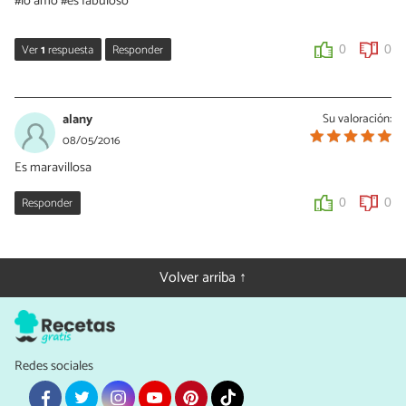
#lo amo #es fabuloso
Ver
1
respuesta
Responder
0
0
Alix Hernández
09/05/2016
alany
Su valoración:
Hola alany, gracias por tu comentario, sigue disfrutando de
08/05/2016
nuestras recetas.
Es maravillosa
0
0
Responder
0
0
Volver arriba ↑
Redes sociales