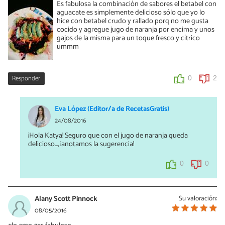
Es fabulosa la combinación de sabores el betabel con
aguacate es simplemente delicioso sólo que yo lo
hice con betabel crudo y rallado porq no me gusta
cocido y agregue jugo de naranja por encima y unos
gajos de la misma para un toque fresco y cítrico
ummm
Responder
0
2
Eva López (Editor/a de RecetasGratis)
24/08/2016
¡Hola Katya! Seguro que con el jugo de naranja queda
delicioso..., ¡anotamos la sugerencia!
0
0
Alany Scott Pinnock
Su valoración:
08/05/2016