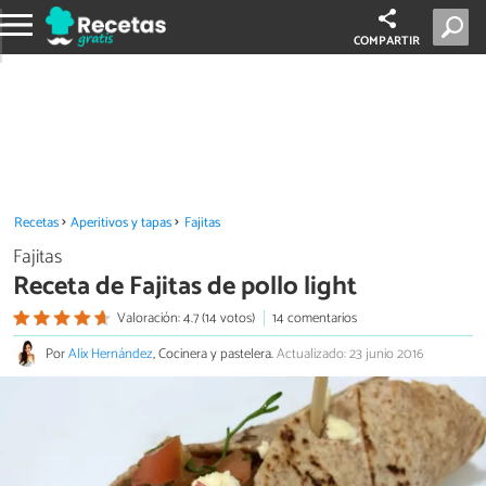
COMPARTIR
Recetas
Aperitivos y tapas
Fajitas
Fajitas
Receta de Fajitas de pollo light
Valoración: 4.7 (14 votos)
14 comentarios
Por
Alix Hernández
, Cocinera y pastelera.
Actualizado: 23 junio 2016