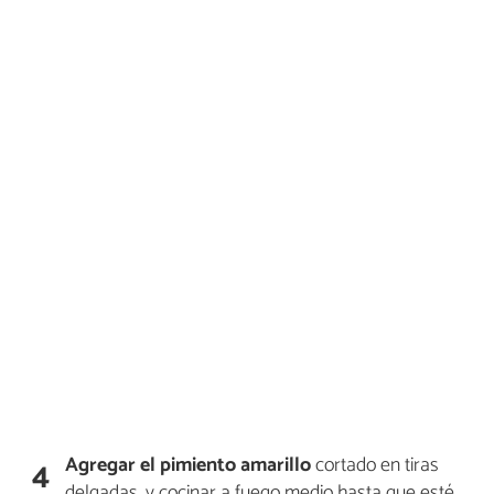
Agregar el pimiento amarillo
cortado en tiras
4
delgadas, y cocinar a fuego medio hasta que esté