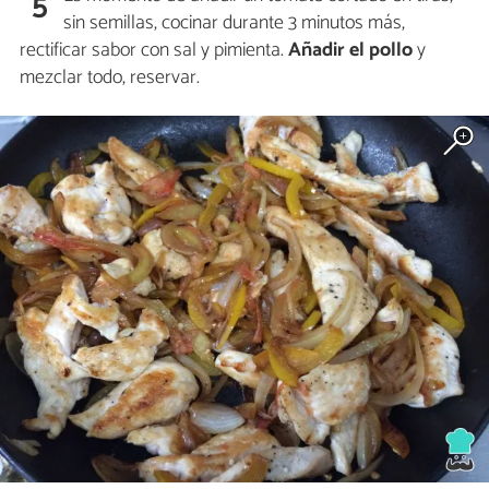
5
sin semillas, cocinar durante 3 minutos más,
rectificar sabor con sal y pimienta.
Añadir el pollo
y
mezclar todo, reservar.