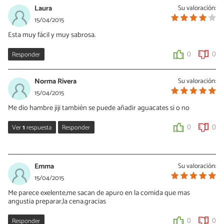
Laura
Su valoración:
15/04/2015
Esta muy fácil y muy sabrosa.
Responder
0
0
Norma Rivera
Su valoración:
15/04/2015
Me dio hambre jiji también se puede añadir aguacates si o no
Ver
1
respuesta
Responder
0
0
Alix Hernández
26/04/2015
Emma
Su valoración:
Si claro el aguacate le va muy bien.
15/04/2015
Me parece exelente,me sacan de apuro en la comida que mas
0
0
angustia preparar,la cena.gracias
Responder
0
0