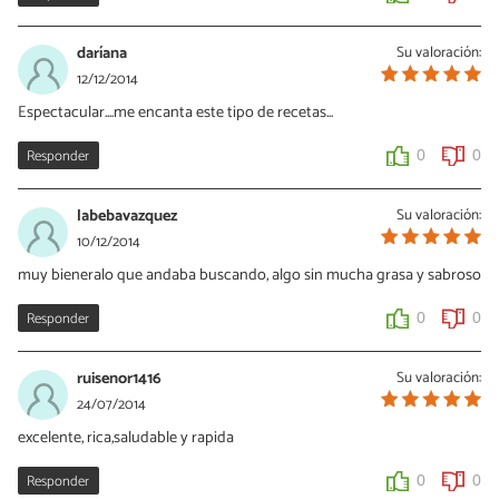
daríana
Su valoración:
12/12/2014
Espectacular....me encanta este tipo de recetas...
Responder
0
0
labebavazquez
Su valoración:
10/12/2014
muy bieneralo que andaba buscando, algo sin mucha grasa y sabroso
Responder
0
0
ruisenor1416
Su valoración:
24/07/2014
excelente, rica,saludable y rapida
Responder
0
0