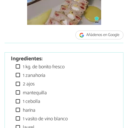
Añádenos en Google
Ingredientes:
1 kg. de bonito fresco
1 zanahoria
2 ajos
mantequilla
1 cebolla
harina
1 vasito de vino blanco
laurel