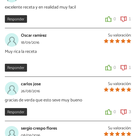
soooo.... basicamente seria Baby shark dododododododo
excelente receta y en realidad muy facil
0
0
Responder
0
1
Oscar ramirez
Su valoración:
18/09/2016
Muy rica la receta
Responder
0
1
carlos jose
Su valoración:
26/08/2016
gracias de verda que esto seve muy bueno
Responder
0
3
sergio crespo flores
Su valoración:
08/05/2016