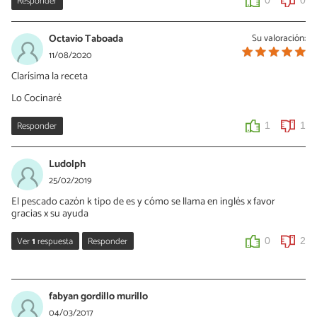
Responder
0
0
Octavio Taboada
Su valoración:
11/08/2020
Clarísima la receta
Lo Cocinaré
Responder
1
1
Ludolph
25/02/2019
El pescado cazón k tipo de es y cómo se llama en inglés x favor
gracias x su ayuda
Ver
1
respuesta
Responder
0
2
rafa
22/07/2019
fabyan gordillo murillo
el cazon es tiburon bebe...
04/03/2017