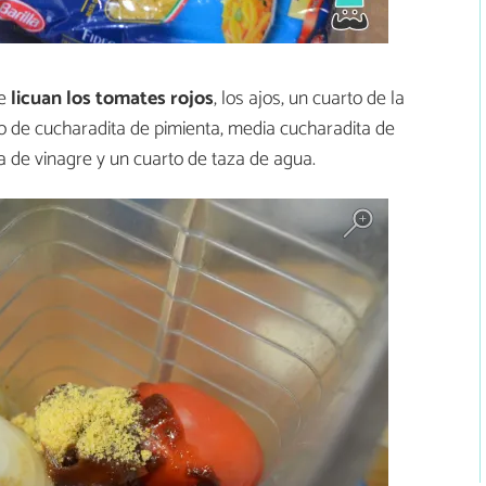
e
licuan los tomates rojos
, los ajos, un cuarto de la
rto de cucharadita de pimienta, media cucharadita de
 de vinagre y un cuarto de taza de agua.