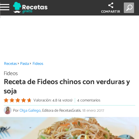
COMPARTIR
Recetas
Pasta
Fideos
Fideos
Receta de Fideos chinos con verduras y
soja
Valoración: 4.8 (4 votos)
4 comentarios
Por
Olga Gallego
, Editora de RecetasGratis.
18 enero 2017