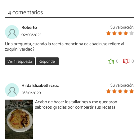
4 comentarios
Roberto
Su valoración:
02/03/2022
Una pregunta, cuando la receta menciona calabacín, se refiere al
zuquini verdad?
Ver
1
respuesta
Responder
0
0
Manuel
06/09/2022
Hilda Elizabeth cruz
Su valoración:
Si en Colombia es calabacín
26/10/2020
Acabo de hacer los tallarines y me quedaron
0
0
sabrosos ,gracias por compartir sus recetas