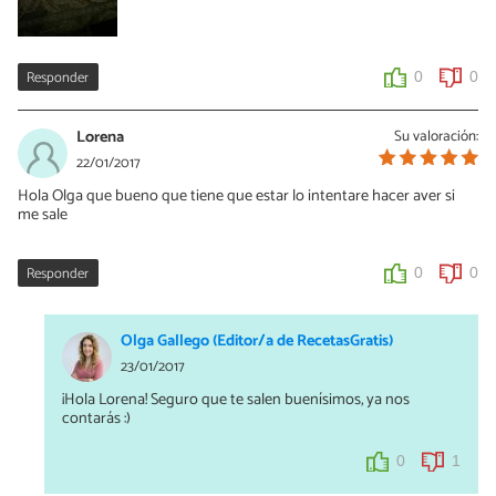
Responder
0
0
Lorena
Su valoración:
22/01/2017
Hola Olga que bueno que tiene que estar lo intentare hacer aver si
me sale
Responder
0
0
Olga Gallego (Editor/a de RecetasGratis)
23/01/2017
¡Hola Lorena! Seguro que te salen buenísimos, ya nos
contarás :)
0
1