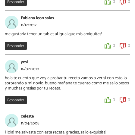
Responder
0
0
Fabiana leon salas
11/12/2012
me gustaria tener un tablet al igual que mis amiguitas!
Responder
0
0
yesi
16/02/2010
hola te cuento que voy a probar tu receta vamos a ver si con esto lo
sorprendo a mi novio. bueno mañana te cuento como me salio.besos
y muchas grasias por tu receta.
Responder
0
0
celeste
11/04/2008
Hola! me salvaste con esta receta, gracias, salio exquisita!