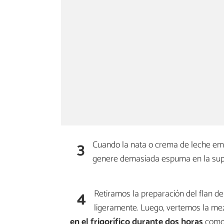
3
Cuando la nata o crema de leche emp
genere demasiada espuma en la supe
4
Retiramos la preparación del flan de
ligeramente. Luego, vertemos la mez
en el frigorífico durante dos horas
como 