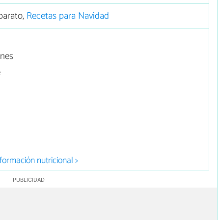
barato,
Recetas para Navidad
ones
e
formación nutricional >