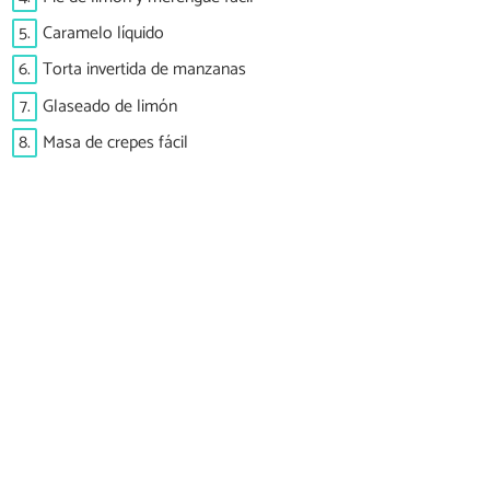
5.
Caramelo líquido
6.
Torta invertida de manzanas
7.
Glaseado de limón
8.
Masa de crepes fácil