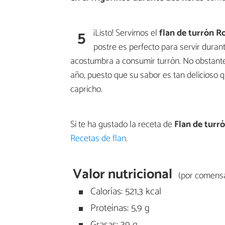
5
¡Listo! Servimos el
flan de turrón R
postre es perfecto para servir duran
acostumbra a consumir turrón. No obstante,
año, puesto que su sabor es tan delicioso
capricho.
Si te ha gustado la receta de
Flan de turr
Recetas de flan
.
Valor nutricional
(por comensa
Calorías: 521,3 kcal
Proteínas: 5,9 g
Grasas: 39 g