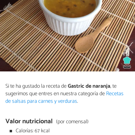
Si te ha gustado la receta de
Gastric de naranja
, te
sugerimos que entres en nuestra categoría de
Recetas
de salsas para carnes y verduras
.
Valor nutricional
(por comensal)
Calorías: 67 kcal