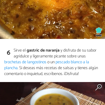
Sirve el
gastric de naranja
y disfruta de su sabor
6
agridulce y ligeramente picante sobre unas
brochetas de langostinos
o un
pescado blanco a la
plancha
. Si deseas más recetas de salsas y tienes algún
comentario o inquietud, escríbenos. ¡Disfruta!