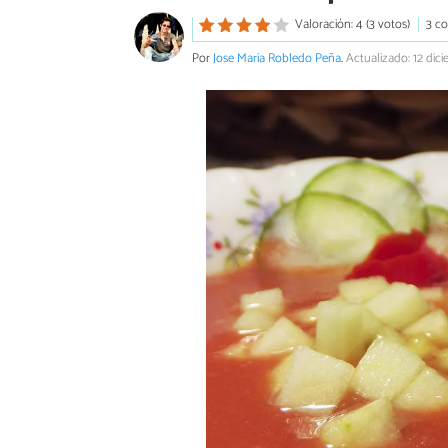
Valoración: 4 (3 votos)
3 c
Por
Jose Maria Robledo Peña
.
Actualizado: 12 dic