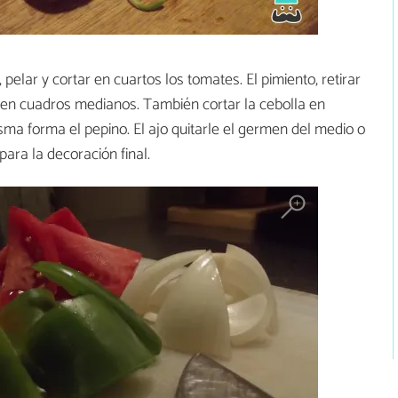
o, pelar y cortar en cuartos los tomates. El pimiento, retirar
o en cuadros medianos. También cortar la cebolla en
sma forma el pepino. El ajo quitarle el germen del medio o
para la decoración final.