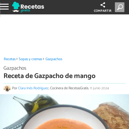
COMPARTIR
Recetas
Sopas y cremas
Gazpachos
Gazpachos
Receta de Gazpacho de mango
Por
Clara Inés Rodríguez
, Cocinera de RecetasGratis.
11 junio 2024