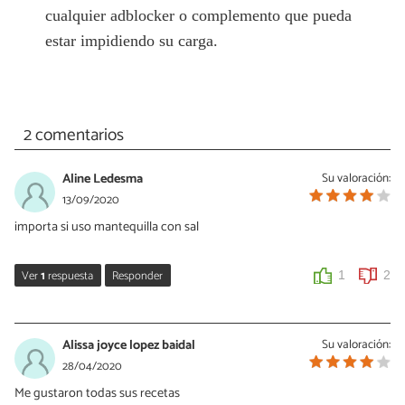
cualquier adblocker o complemento que pueda
estar impidiendo su carga.
2 comentarios
Aline Ledesma
Su valoración:
13/09/2020
importa si uso mantequilla con sal
Ver
1
respuesta
Responder
1
2
Isabel Rescalvo
13/09/2020
Alissa joyce lopez baidal
Su valoración:
¡Hola Aline! Aunque suelo recomendar en utilizar en repostería
28/04/2020
mantequilla sin sal, en este caso, le va a ir muy bien el toque de sal,
Me gustaron todas sus recetas
ya que la cantidad de mantequilla utilizada para la receta es poca.