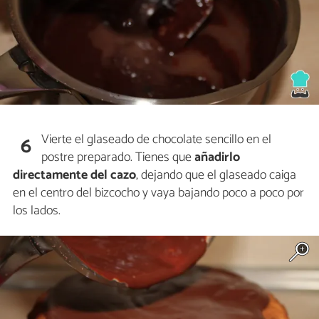
Vierte el glaseado de chocolate sencillo en el
6
postre preparado. Tienes que
añadirlo
directamente del cazo
, dejando que el glaseado caiga
en el centro del bizcocho y vaya bajando poco a poco por
los lados.