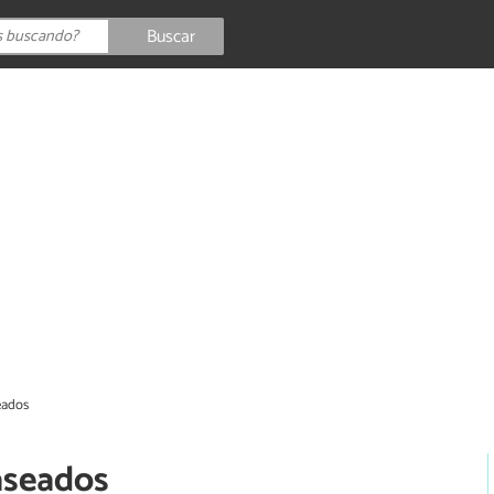
Buscar
eados
aseados