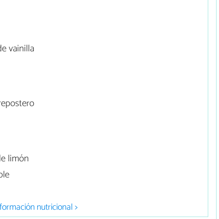
e vainilla
repostero
de limón
ble
formación nutricional >