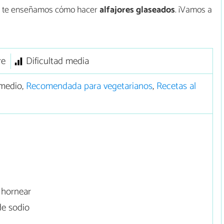
is te enseñamos cómo hacer
alfajores glaseados
. ¡Vamos a
re
Dificultad media
medio,
Recomendada para vegetarianos
,
Recetas al
 hornear
de sodio