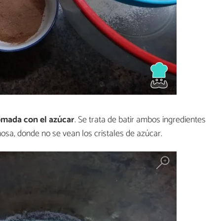
mada con el azúcar
. Se trata de batir ambos ingredientes
osa, donde no se vean los cristales de azúcar.