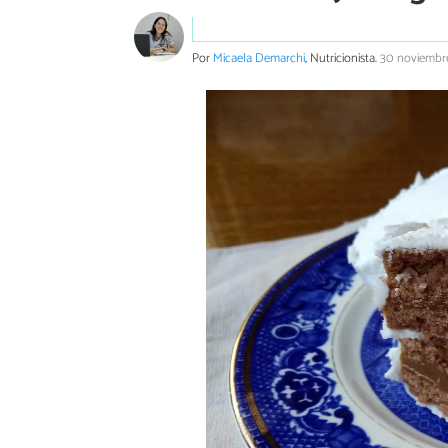
Por
Micaela Demarchi
, Nutricionista.
30 noviembr