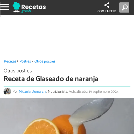
COMPARTIR
Recetas
Postres
Otros postres
Otros postres
Receta de Glaseado de naranja
Por
Micaela Demarchi
, Nutricionista.
Actualizado: 19 septiembre 2024