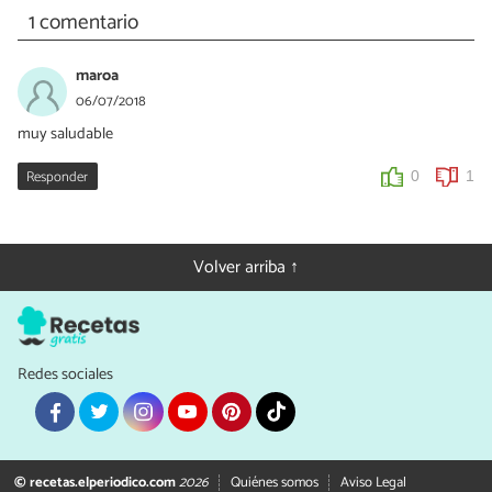
1 comentario
maroa
06/07/2018
muy saludable
Responder
0
1
Volver arriba ↑
Redes sociales
© recetas.elperiodico.com
2026
Quiénes somos
Aviso Legal