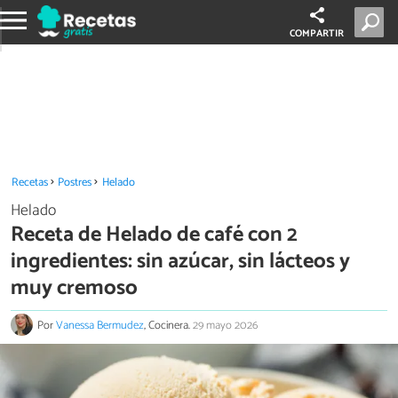
COMPARTIR
Recetas
Postres
Helado
Helado
Receta de Helado de café con 2
ingredientes: sin azúcar, sin lácteos y
muy cremoso
Por
Vanessa Bermudez
, Cocinera.
29 mayo 2026