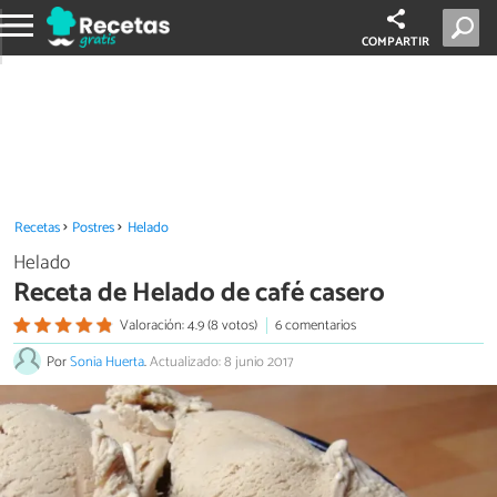
COMPARTIR
Recetas
Postres
Helado
Helado
Receta de Helado de café casero
Valoración: 4.9 (8 votos)
6 comentarios
Por
Sonia Huerta
.
Actualizado: 8 junio 2017