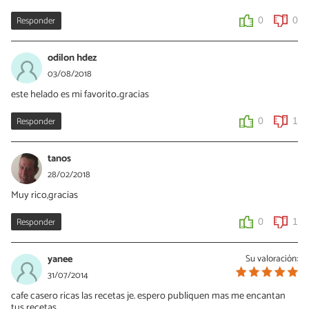
Responder
0
0
odilon hdez
03/08/2018
este helado es mi favorito..gracias
Responder
0
1
tanos
28/02/2018
Muy rico,gracias
Responder
0
1
yanee
Su valoración:
31/07/2014
cafe casero ricas las recetas je. espero publiquen mas me encantan
tus recetas