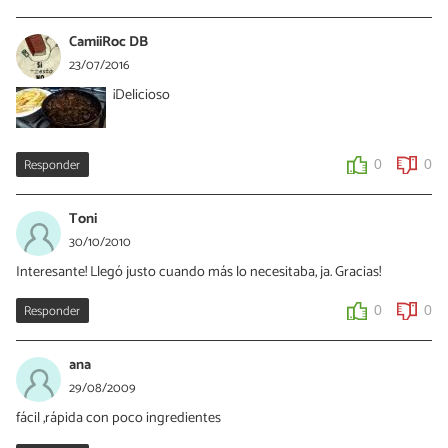
Vanessa Romero
25/07/2016
CamiiRoc DB
Que buena foto, gracias por compartir el resultado de tu plato :D
23/07/2016
¡Delicioso
0
0
Responder
0
0
Toni
30/10/2010
Interesante! Llegó justo cuando más lo necesitaba, ja. Gracias!
Responder
0
0
ana
29/08/2009
fácil ,rápida con poco ingredientes