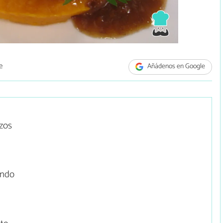
e
Añádenos en Google
ozos
endo