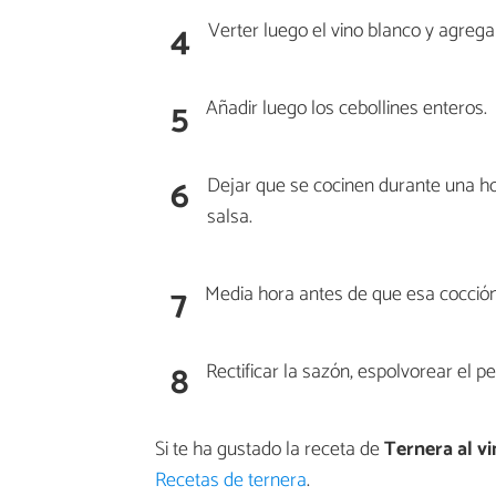
4
Verter luego el vino blanco y agrega
5
Añadir luego los cebollines enteros.
6
Dejar que se cocinen durante una ho
salsa.
7
Media hora antes de que esa cocción
8
Rectificar la sazón, espolvorear el p
Si te ha gustado la receta de
Ternera al v
Recetas de ternera
.