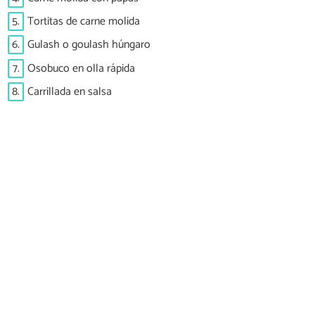
5.
Tortitas de carne molida
6.
Gulash o goulash húngaro
7.
Osobuco en olla rápida
8.
Carrillada en salsa