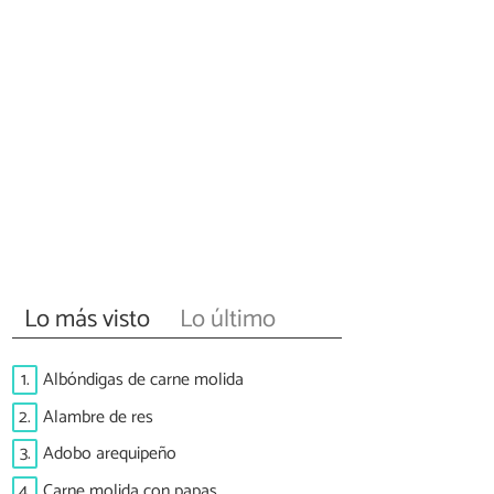
Lo más visto
Lo último
1.
Albóndigas de carne molida
2.
Alambre de res
3.
Adobo arequipeño
4.
Carne molida con papas