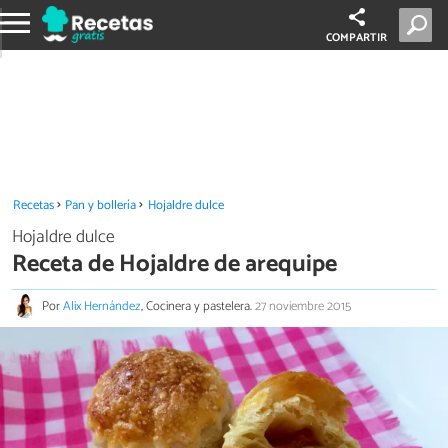
COMPARTIR
Recetas
Pan y bollería
Hojaldre dulce
Hojaldre dulce
Receta de Hojaldre de arequipe
Por
Alix Hernández
, Cocinera y pastelera.
27 noviembre 2015