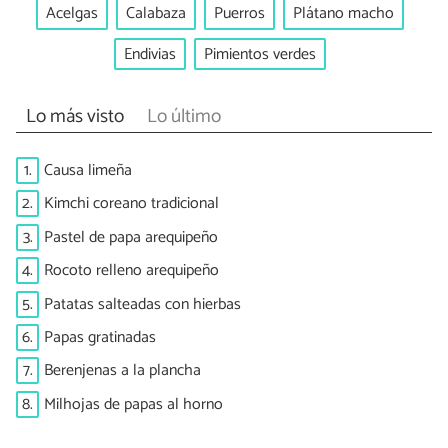
Acelgas
Calabaza
Puerros
Plátano macho
Endivias
Pimientos verdes
Lo más visto
Lo último
1.
Causa limeña
2.
Kimchi coreano tradicional
3.
Pastel de papa arequipeño
4.
Rocoto relleno arequipeño
5.
Patatas salteadas con hierbas
6.
Papas gratinadas
7.
Berenjenas a la plancha
8.
Milhojas de papas al horno