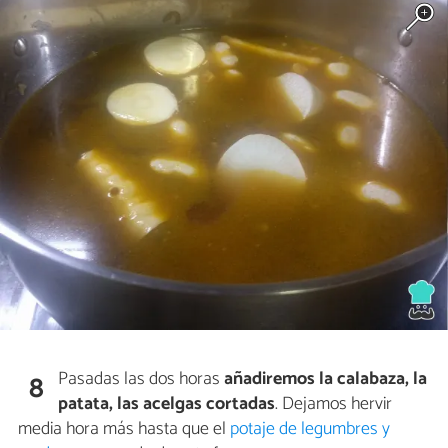
Pasadas las dos horas
añadiremos la calabaza, la
8
patata, las acelgas cortadas
. Dejamos hervir
media hora más hasta que el
potaje de legumbres y