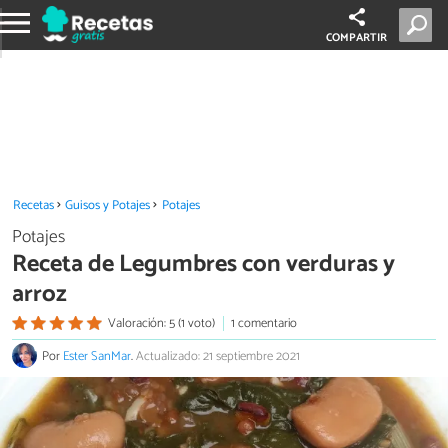
COMPARTIR
Recetas
Guisos y Potajes
Potajes
Potajes
Receta de Legumbres con verduras y
arroz
Valoración: 5 (1 voto)
1 comentario
Por
Ester SanMar
.
Actualizado: 21 septiembre 2021