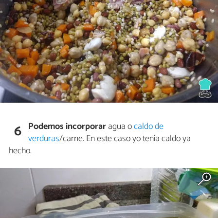
Podemos incorporar
agua o
caldo de
6
verduras
/carne. En este caso yo tenía caldo ya
hecho.