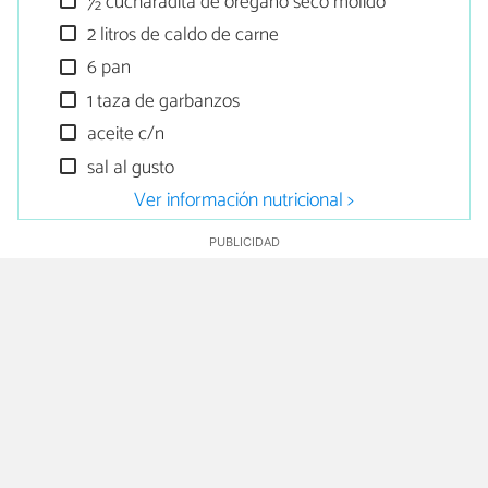
½ cucharadita de orégano seco molido
2 litros de caldo de carne
6 pan
1 taza de garbanzos
aceite c/n
sal al gusto
Ver información nutricional >