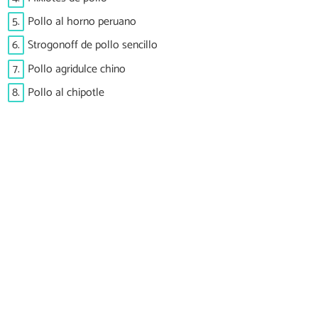
5.
Pollo al horno peruano
6.
Strogonoff de pollo sencillo
7.
Pollo agridulce chino
8.
Pollo al chipotle