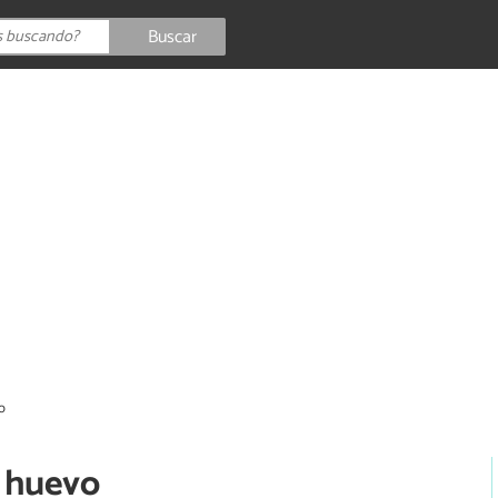
Buscar
o
n huevo