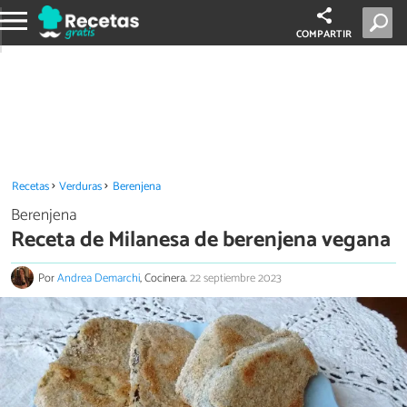
COMPARTIR
Recetas
Verduras
Berenjena
Berenjena
Receta de Milanesa de berenjena vegana
Por
Andrea Demarchi
, Cocinera.
22 septiembre 2023