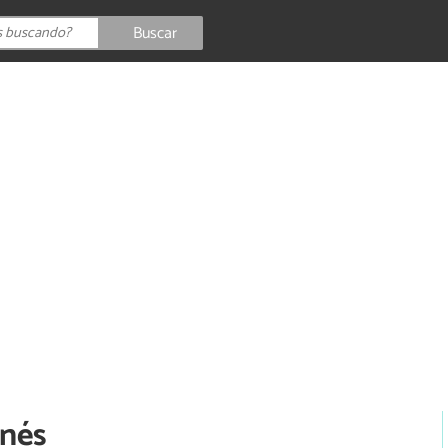
Buscar
s
anés