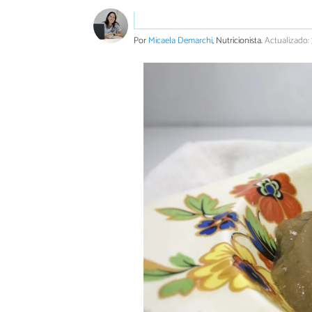
Por
Micaela Demarchi
, Nutricionista.
Actualizado: