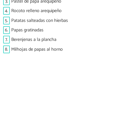
3.
Pastel de papa arequipeño
4.
Rocoto relleno arequipeño
5.
Patatas salteadas con hierbas
6.
Papas gratinadas
7.
Berenjenas a la plancha
8.
Milhojas de papas al horno