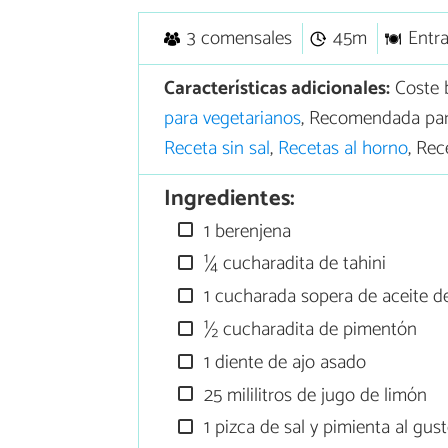
3 comensales
45m
Entr
Características adicionales:
Coste 
para vegetarianos
, Recomendada par
Receta sin sal
,
Recetas al horno
, Rec
Ingredientes:
1 berenjena
¼ cucharadita de tahini
1 cucharada sopera de aceite de
½ cucharadita de pimentón
1 diente de ajo asado
25 mililitros de jugo de limón
1 pizca de sal y pimienta al gus