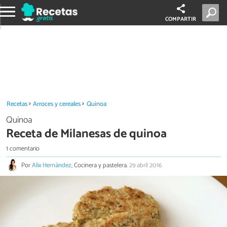
COMPARTIR
Recetas
Arroces y cereales
Quinoa
Quinoa
Receta de Milanesas de quinoa
1 comentario
Por
Alix Hernández
, Cocinera y pastelera.
29 abril 2016