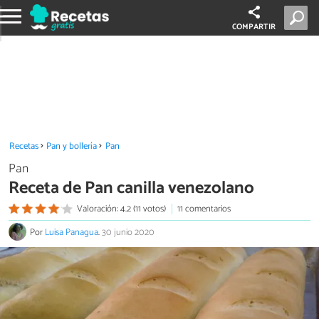
COMPARTIR
Recetas
Pan y bollería
Pan
Pan
Receta de Pan canilla venezolano
Valoración: 4.2 (11 votos)
11 comentarios
Por
Luisa Panagua
.
30 junio 2020