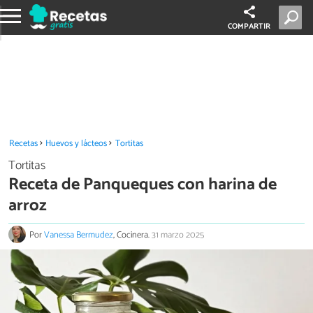
COMPARTIR
Recetas
Huevos y lácteos
Tortitas
Tortitas
Receta de Panqueques con harina de
arroz
Por
Vanessa Bermudez
, Cocinera.
31 marzo 2025