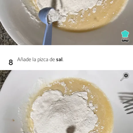
Añade la pizca de
sal
.
8